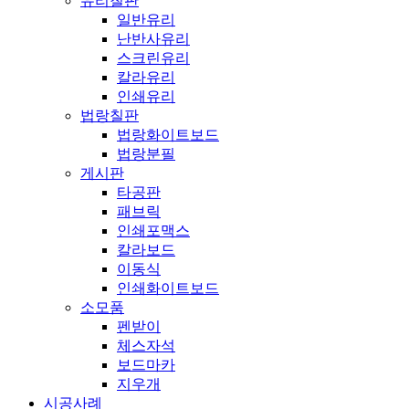
유리칠판
일반유리
난반사유리
스크린유리
칼라유리
인쇄유리
법랑칠판
법랑화이트보드
법랑분필
게시판
타공판
패브릭
인쇄포맥스
칼라보드
이동식
인쇄화이트보드
소모품
펜받이
체스자석
보드마카
지우개
시공사례