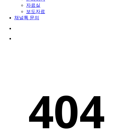
자료실
보도자료
채
널
톡
문
의
search
Menu
404