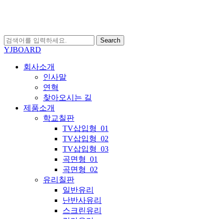
Skip
to
main
content
Search
Close
YJBOARD
Search
search
Menu
회사소개
인사말
연혁
찾아오시는 길
제품소개
학교칠판
TV삽입형_01
TV삽입형_02
TV삽입형_03
곡면형_01
곡면형_02
유리칠판
일반유리
난반사유리
스크린유리