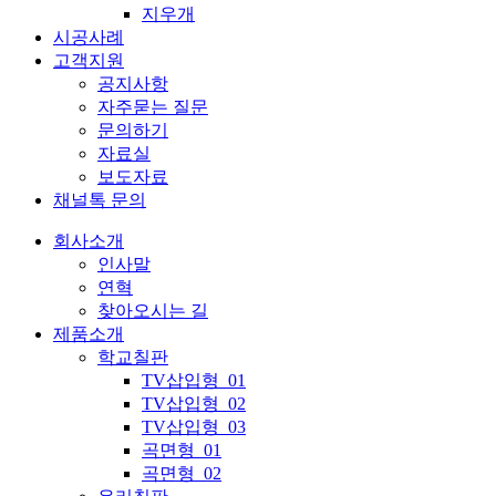
지우개
시공사례
고객지원
공지사항
자주묻는 질문
문의하기
자료실
보도자료
채널톡 문의
회사소개
인사말
연혁
찾아오시는 길
제품소개
학교칠판
TV삽입형_01
TV삽입형_02
TV삽입형_03
곡면형_01
곡면형_02