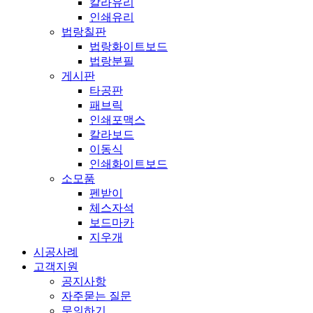
칼라유리
인쇄유리
법랑칠판
법랑화이트보드
법랑분필
게시판
타공판
패브릭
인쇄포맥스
칼라보드
이동식
인쇄화이트보드
소모품
펜받이
체스자석
보드마카
지우개
시공사례
고객지원
공지사항
자주묻는 질문
문의하기