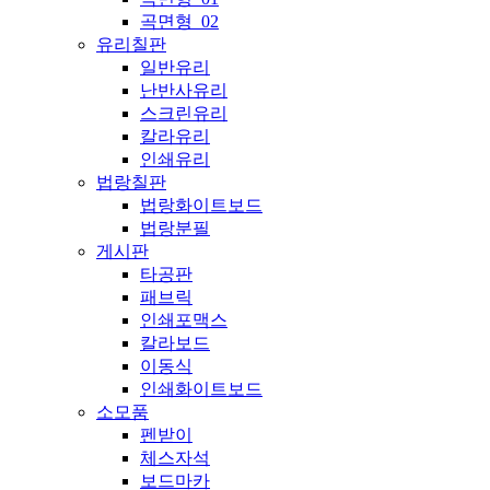
곡면형_02
유리칠판
일반유리
난반사유리
스크린유리
칼라유리
인쇄유리
법랑칠판
법랑화이트보드
법랑분필
게시판
타공판
패브릭
인쇄포맥스
칼라보드
이동식
인쇄화이트보드
소모품
펜받이
체스자석
보드마카